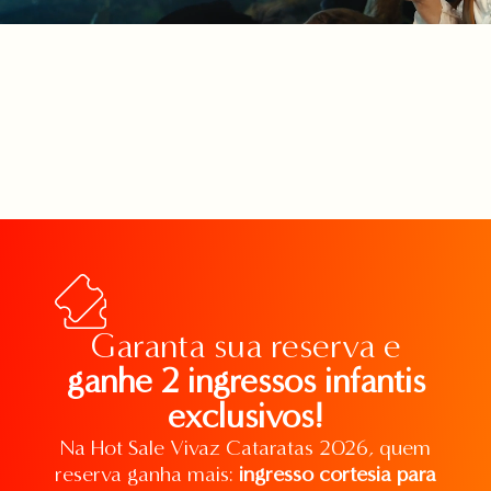
Garanta sua reserva e
ganhe 2 ingressos infantis
exclusivos!
Na Hot Sale Vivaz Cataratas 2026, quem
reserva ganha mais:
ingresso cortesia para