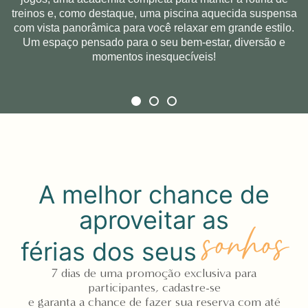
treinos e, como destaque, uma piscina aquecida suspensa
treinos e, como destaque, uma piscina aquecida suspensa
com vista panorâmica para você relaxar em grande estilo.
com vista panorâmica para você relaxar em grande estilo.
Um espaço pensado para o seu bem-estar, diversão e
Um espaço pensado para o seu bem-estar, diversão e
momentos inesquecíveis!
momentos inesquecíveis!
A melhor chance de
aproveitar as
sonhos
férias dos seus
7 dias de uma promoção exclusiva para
participantes, cadastre-se
e garanta a chance de fazer sua reserva com até