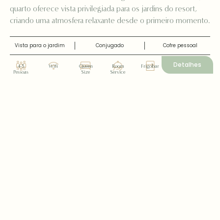
quarto oferece vista privilegiada para os jardins do resort,
criando uma atmosfera relaxante desde o primeiro momento.
Vista para o jardim
Conjugado
Cofre pessoal
Detalhes
4-5
Wifi
Queen
Room
Frigobar
Pessoas
Size
Service