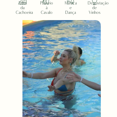
Trilha
Passeio
Música
Degustação
da
à
e
de
Cachoeira
Cavalo
Dança
Vinhos