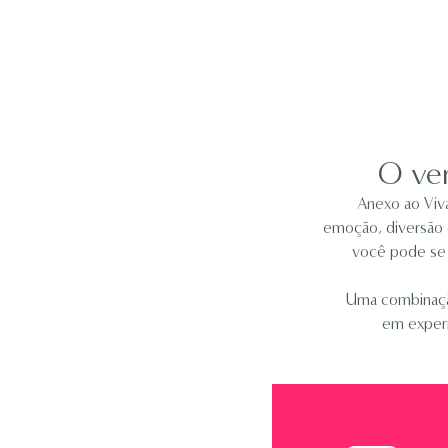
O ver
Anexo ao Viva
emoção, diversão 
você pode se d
Uma combinação
em experi
Lounge