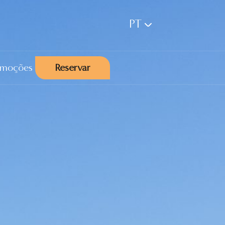
PT
omoções
Reservar