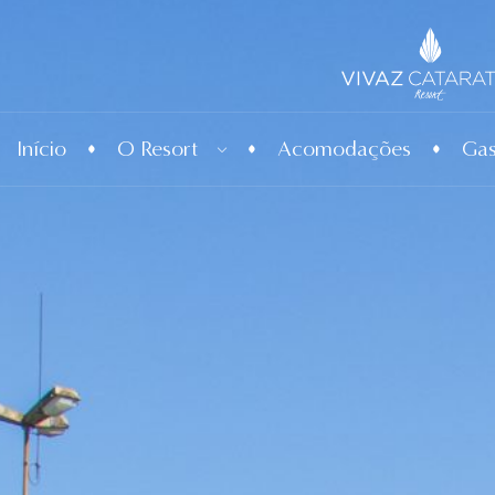
Início
O Resort
Acomodações
Gas