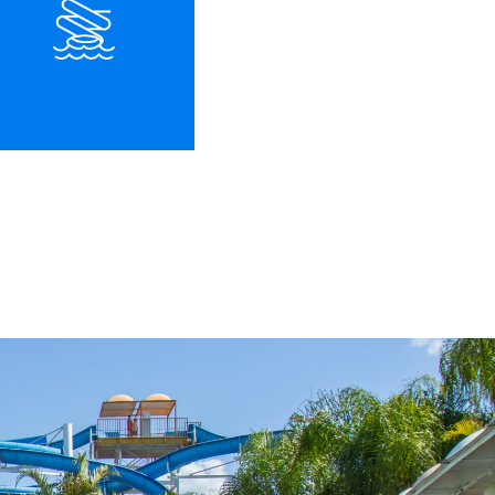
O maior tobogã
da fronteira
com 22 metros.