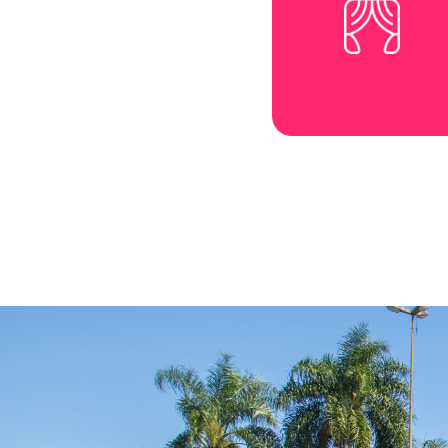
exclusivo para
hóspedes do
Vivaz Cataratas
Resort.